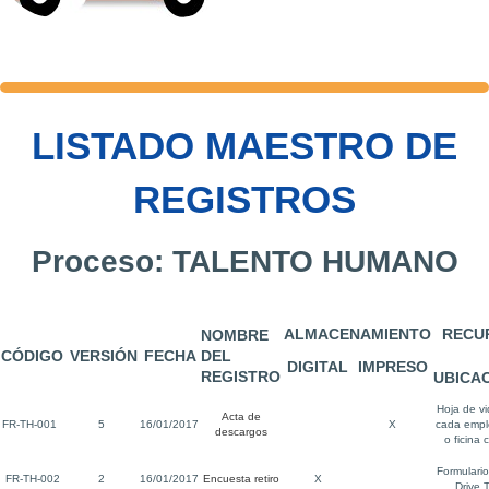
LISTADO MAESTRO DE
REGISTROS
Proceso: TALENTO HUMANO
ALMACENAMIENTO
RECUP
NOMBRE
CÓDIGO
VERSIÓN
FECHA
DEL
DIGITAL
IMPRESO
REGISTRO
UBICA
Hoja de v
Acta de
FR-TH-001
5
16/01/2017
X
cada emp
descargos
o
ficina 
Formulari
FR-TH-002
2
16/01/2017
Encuesta retiro
X
Drive 