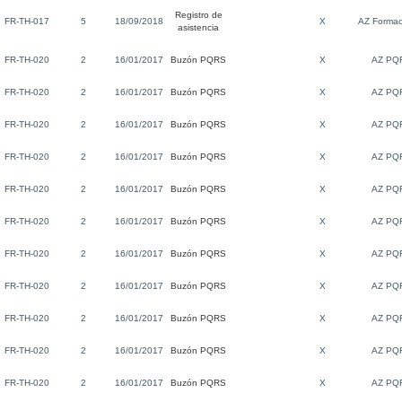
Registro de
FR-TH-017
5
18/09/2018
X
AZ Formac
asistencia
FR-TH-020
2
16/01/2017
Buzón PQRS
X
AZ PQ
FR-TH-020
2
16/01/2017
Buzón PQRS
X
AZ PQ
FR-TH-020
2
16/01/2017
Buzón PQRS
X
AZ PQ
FR-TH-020
2
16/01/2017
Buzón PQRS
X
AZ PQ
FR-TH-020
2
16/01/2017
Buzón PQRS
X
AZ PQ
FR-TH-020
2
16/01/2017
Buzón PQRS
X
AZ PQ
FR-TH-020
2
16/01/2017
Buzón PQRS
X
AZ PQ
FR-TH-020
2
16/01/2017
Buzón PQRS
X
AZ PQ
FR-TH-020
2
16/01/2017
Buzón PQRS
X
AZ PQ
FR-TH-020
2
16/01/2017
Buzón PQRS
X
AZ PQ
FR-TH-020
2
16/01/2017
Buzón PQRS
X
AZ PQ