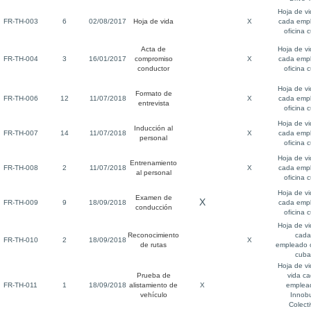
Hoja de v
FR-TH-003
6
02/08/2017
Hoja de vida
X
cada emp
oficina 
Acta de
Hoja de v
FR-TH-004
3
16/01/2017
compromiso
X
cada emp
conductor
oficina 
Hoja de v
Formato de
FR-TH-006
12
11/07/2018
X
cada emp
entrevista
oficina 
Hoja de v
Inducción al
FR-TH-007
14
11/07/2018
X
cada emp
personal
oficina 
Hoja de v
Entrenamiento
FR-TH-008
2
11/07/2018
X
cada emp
al personal
oficina 
Hoja de v
Examen de
X
FR-TH-009
9
18/09/2018
cada emp
conducción
oficina 
Hoja de v
Reconocimiento
cada
FR-TH-010
2
18/09/2018
X
de rutas
empleado o
cuba
Hoja de v
Prueba de
vida c
FR-TH-011
1
18/09/2018
alistamiento de
X
emplea
vehículo
Innob
Colect