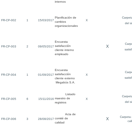
internos
Planificación de
Carpeta
FR-CP-002
1
15/03/2017
X
cambios
del s
organizacionales
Encuesta
Carp
X
satisfacción
FR-CP-003
2
09/05/2017
satis
cliente interno
empleado
Encuesta
Carp
satisfacción
FR-CP-004
1
01/09/2017
X
satis
cliente externo
Megabús S.A.
Listado
Carpeta
maestro de
FR-CP-005
6
15/11/2016
X
del s
registros
Acta de
Carpeta 
X
comité de
FR-CP-006
3
28/08/2017
cal
calidad