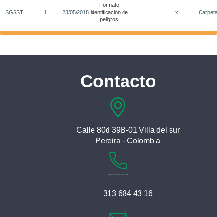
Formato
SGSST
1
23/05/2018
identificación de
x
Carpet
peligros
Contacto
Calle 80d 39B-01 Villa del sur
Pereira - Colombia
313 684 43 16