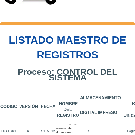
LISTADO MAESTRO DE
REGISTROS
Proceso: CONTROL DEL
SISTEMA
ALMACENAMIENTO
R
NOMBRE
CÓDIGO
VERSIÓN
FECHA
DEL
DIGITAL
IMPRESO
REGISTRO
UBIC
Listado
maestro de
FR-CP-001
6
15/11/2016
X
Pági
documentos