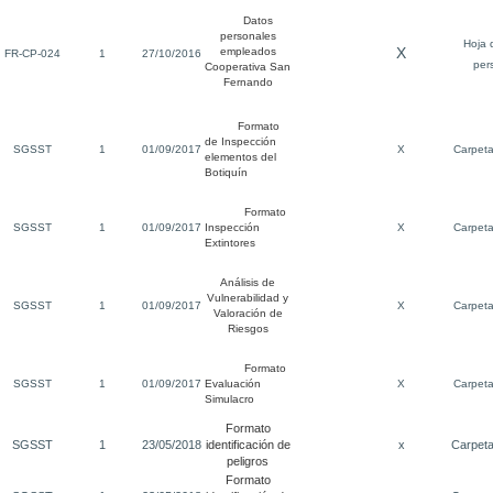
Datos
personales
Hoja 
X
empleados
FR-CP-024
1
27/10/2016
per
Cooperativa San
Fernando
Formato
de Inspección
SGSST
1
01/09/2017
X
Carpet
elementos del
Botiquín
Formato
SGSST
1
01/09/2017
Inspección
X
Carpet
Extintores
Análisis de
Vulnerabilidad y
SGSST
1
01/09/2017
X
Carpet
Valoración de
Riesgos
Formato
SGSST
1
01/09/2017
Evaluación
X
Carpet
Simulacro
Formato
SGSST
1
23/05/2018
identificación de
x
Carpet
peligros
Formato