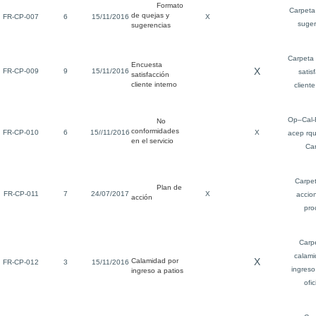
Formato
Carpeta
de quejas y
FR-CP-007
6
15/11/2016
X
suger
sugerencias
Carpeta
Encuesta
X
FR-CP-009
9
15/11/2016
satis
satisfacción
cliente interno
cliente
Op–Cal-
No
conformidades
FR-CP-010
6
15//11/2016
X
acep rqu
en el servicio
Car
Carpe
Plan de
FR-CP-011
7
24/07/2017
X
accio
acción
pro
Carp
calami
X
Calamidad por
FR-CP-012
3
15/11/2016
ingreso
ingreso a patios
ofic