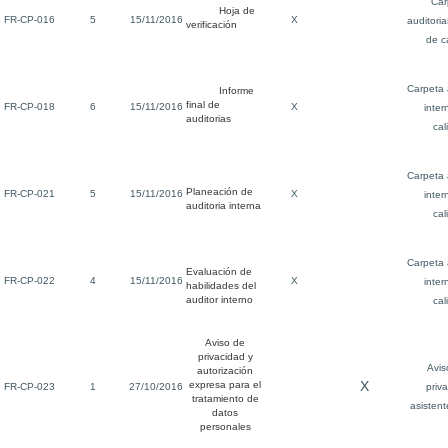
Car
Hoja de
FR-CP-016
5
15/11/2016
X
auditoria
verificación
de c
Carpeta 
Informe
final de
FR-CP-018
6
15/11/2016
X
inter
auditorias
cal
Carpeta 
Planeación de
FR-CP-021
5
15/11/2016
X
inter
auditoria interna
cal
Carpeta 
Evaluación de
FR-CP-022
4
15/11/2016
X
inter
habilidades del
auditor interno
cal
Aviso de
privacidad y
Avis
autorización
X
expresa para el
FR-CP-023
1
27/10/2016
priv
tratamiento de
asistent
datos
personales