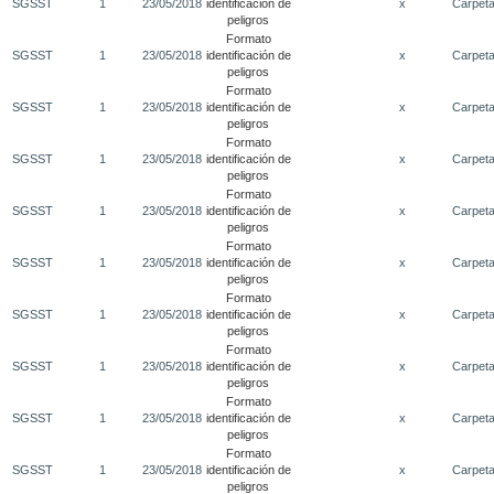
SGSST
1
23/05/2018
identificación de
x
Carpet
peligros
Formato
SGSST
1
23/05/2018
identificación de
x
Carpet
peligros
Formato
SGSST
1
23/05/2018
identificación de
x
Carpet
peligros
Formato
SGSST
1
23/05/2018
identificación de
x
Carpet
peligros
Formato
SGSST
1
23/05/2018
identificación de
x
Carpet
peligros
Formato
SGSST
1
23/05/2018
identificación de
x
Carpet
peligros
Formato
SGSST
1
23/05/2018
identificación de
x
Carpet
peligros
Formato
SGSST
1
23/05/2018
identificación de
x
Carpet
peligros
Formato
SGSST
1
23/05/2018
identificación de
x
Carpet
peligros
Formato
SGSST
1
23/05/2018
identificación de
x
Carpet
peligros