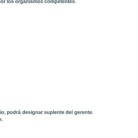
 por los organismos competentes.
o, podrá designar suplente del gerente.
te.